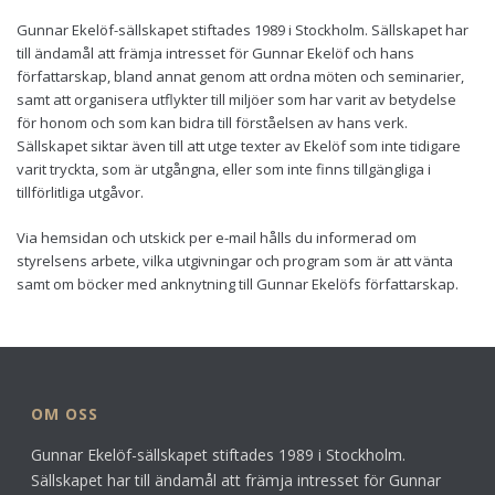
Gunnar Ekelöf-sällskapet stiftades 1989 i Stockholm. Sällskapet har
till ändamål att främja intresset för Gunnar Ekelöf och hans
författarskap, bland annat genom att ordna möten och seminarier,
samt att organisera utflykter till miljöer som har varit av betydelse
för honom och som kan bidra till förståelsen av hans verk.
Sällskapet siktar även till att utge texter av Ekelöf som inte tidigare
varit tryckta, som är utgångna, eller som inte finns tillgängliga i
tillförlitliga utgåvor.
Via hemsidan och utskick per e-mail hålls du informerad om
styrelsens arbete, vilka utgivningar och program som är att vänta
samt om böcker med anknytning till Gunnar Ekelöfs författarskap.
OM OSS
Gunnar Ekelöf-sällskapet stiftades 1989 i Stockholm.
Sällskapet har till ändamål att främja intresset för Gunnar