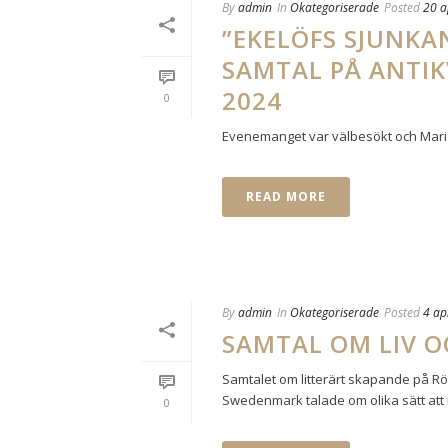
By
admin
In
Okategoriserade
Posted
20 a
”EKELÖFS SJUNK
SAMTAL PÅ ANTIK
2024
0
Evenemanget var välbesökt och Maria
READ MORE
By
admin
In
Okategoriserade
Posted
4 ap
SAMTAL OM LIV O
Samtalet om litterärt skapande på Rön
Swedenmark talade om olika sätt att 
0