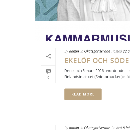
By
admin
In
Okategoriserade
Posted
22 a
EKELÖF OCH SÖD
Den 4 och 5 mars 2026 anordnades ev
Finlandsinsitutet (Snickarbacken) möt
0
READ MORE
By
admin
In
Okategoriserade
Posted
8 fe