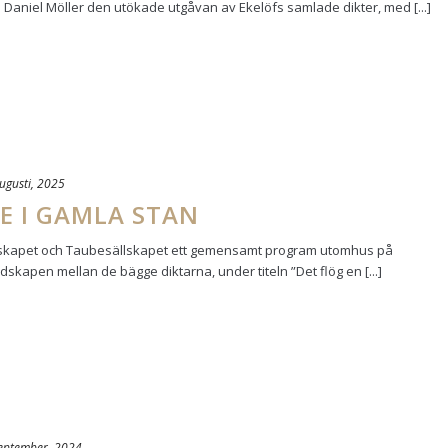
aniel Möller den utökade utgåvan av Ekelöfs samlade dikter, med [...]
ugusti, 2025
E I GAMLA STAN
llskapet och Taubesällskapet ett gemensamt program utomhus på
kapen mellan de bägge diktarna, under titeln ”Det flög en [...]
eptember, 2024