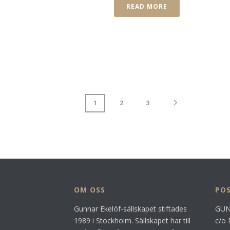
READ MORE
1
2
3
OM OSS
PO
Gunnar Ekelöf-sällskapet stiftades
GUN
1989 i Stockholm. Sällskapet har till
c/o 