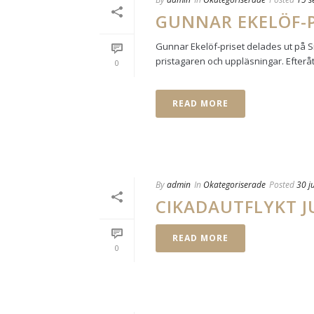
GUNNAR EKELÖF-P
Gunnar Ekelöf-priset delades ut på Si
pristagaren och uppläsningar. Efteråt 
0
READ MORE
By
admin
In
Okategoriserade
Posted
30 j
CIKADAUTFLYKT J
READ MORE
0