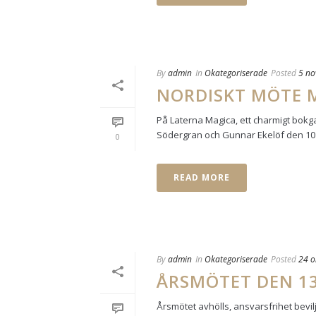
By
admin
In
Okategoriserade
Posted
5 no
NORDISKT MÖTE M
På Laterna Magica, ett charmigt bokga
Södergran och Gunnar Ekelöf den 10 o
0
READ MORE
By
admin
In
Okategoriserade
Posted
24 o
ÅRSMÖTET DEN 13
Årsmötet avhölls, ansvarsfrihet bevi