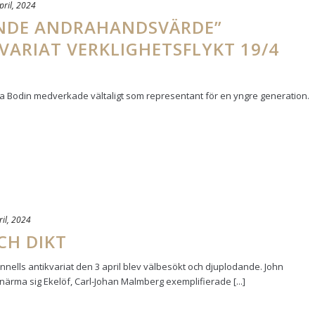
pril, 2024
ANDE ANDRAHANDSVÄRDE”
VARIAT VERKLIGHETSFLYKT 19/4
 Bodin medverkade vältaligt som representant för en yngre generation.
ril, 2024
CH DIKT
nells antikvariat den 3 april blev välbesökt och djuplodande. John
närma sig Ekelöf, Carl-Johan Malmberg exemplifierade [...]