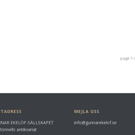
page
1
STADRESS
MEJLA OSS
NAR EKELÖF-SÄLLSKAPET
info@gunnarekelof.se
Rönnells antikvariat