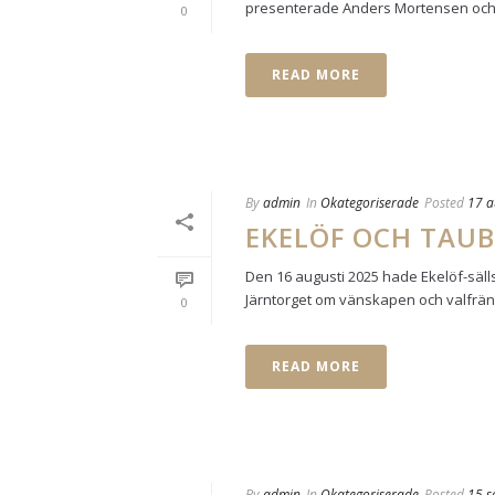
presenterade Anders Mortensen och D
0
READ MORE
By
admin
In
Okategoriserade
Posted
17 a
EKELÖF OCH TAUB
Den 16 augusti 2025 hade Ekelöf-sä
Järntorget om vänskapen och valfränds
0
READ MORE
By
admin
In
Okategoriserade
Posted
15 s