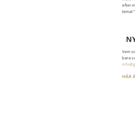
efter-m
temat ”
NY
Vem som
bara va
info@g
HÄR 