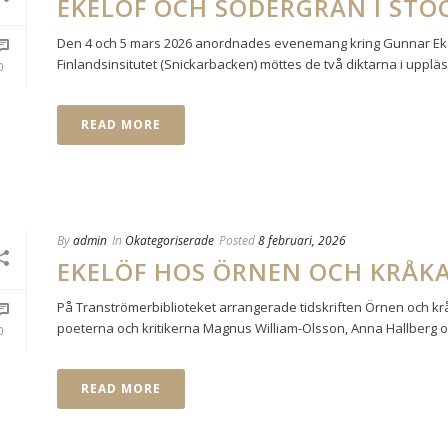
EKELÖF OCH SÖDERGRAN I ST
Den 4 och 5 mars 2026 anordnades evenemang kring Gunnar Ekelöf
Finlandsinsitutet (Snickarbacken) möttes de två diktarna i uppläs
0
READ MORE
By
admin
In
Okategoriserade
Posted
8 februari, 2026
EKELÖF HOS ÖRNEN OCH KRÅK
På Tranströmerbiblioteket arrangerade tidskriften Örnen och k
poeterna och kritikerna Magnus William-Olsson, Anna Hallberg oc
0
READ MORE