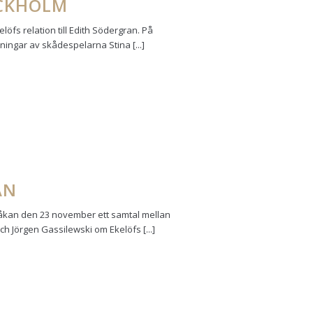
OCKHOLM
s relation till Edith Södergran. På
ningar av skådespelarna Stina [...]
AN
råkan den 23 november ett samtal mellan
h Jörgen Gassilewski om Ekelöfs [...]