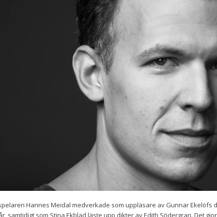
pelaren Hannes Meidal medverkade som uppläsare av Gunnar Ekelöfs dikte
år, samtidigt som Stina Ekblad läste upp dikter av Edith Södergran. Det gj