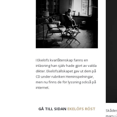
I Ekelöfs kvarlåtenskap fanns en
inläsning han själv hade gjort av valda
dikter. Ekelöfsällskapet gav ut dem på
CD under rubriken Heminspelningar,
men nu finns de för lyssning också på
internet.
GÅ TILL SIDAN
EKELÖFS RÖST
Skådes
mars i 