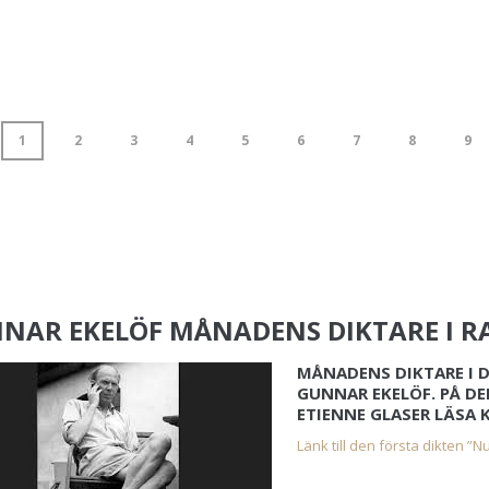
1
2
3
4
5
6
7
8
9
NAR EKELÖF MÅNADENS DIKTARE I R
MÅNADENS DIKTARE I D
GUNNAR EKELÖF. PÅ D
ETIENNE GLASER LÄSA
Länk till den första dikten ”Nu