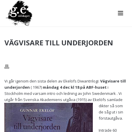
VÄGVISARE TILL UNDERJORDEN
Vi går igenom den sista delen av Ekelöfs Diwantrilogi:
Vägvisare till
underjorden
( 1967)
måndag 4 dec kl 18 på ABF-huset
i
Stockholm med varsam intro och ledning av John Swedenmark . Vi
utgår från Svenska Akademiens utgåva (1915)
av Ekelöfs samlade
dikter så som
de såg ut i sin
förstautgåva.
Inträde 60