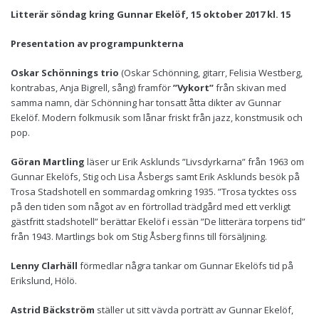
Litterär söndag kring Gunnar Ekelöf, 15 oktober 2017 kl. 15
Presentation av programpunkterna
Oskar Schönnings trio
(Oskar Schönning, gitarr, Felisia Westberg,
kontrabas, Anja Bigrell, sång) framför
”Vykort”
från skivan med
samma namn, där Schönning har tonsatt åtta dikter av Gunnar
Ekelöf. Modern folkmusik som lånar friskt från jazz, konstmusik och
pop.
Göran Martling
läser ur Erik Asklunds ”Livsdyrkarna” från 1963 om
Gunnar Ekelöfs, Stig och Lisa Åsbergs samt Erik Asklunds besök på
Trosa Stadshotell en sommardag omkring 1935. ”Trosa tycktes oss
på den tiden som något av en förtrollad trädgård med ett verkligt
gästfritt stadshotell” berättar Ekelöf i essän ”De litterära torpens tid”
från 1943. Martlings bok om Stig Åsberg finns till försäljning.
Lenny Clarhäll
förmedlar några tankar om Gunnar Ekelöfs tid på
Erikslund, Hölö.
Astrid
Bäckström
ställer ut sitt vävda porträtt av Gunnar Ekelöf,