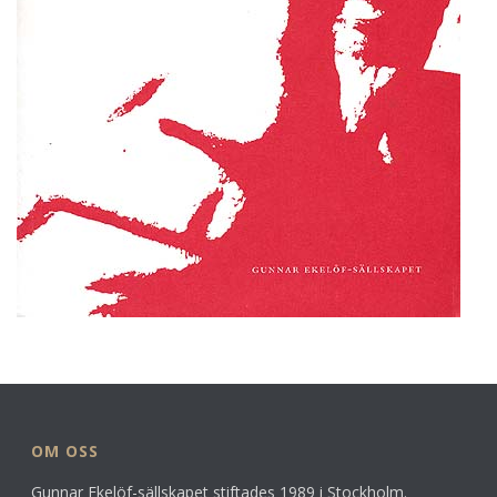
OM OSS
Gunnar Ekelöf-sällskapet stiftades 1989 i Stockholm.